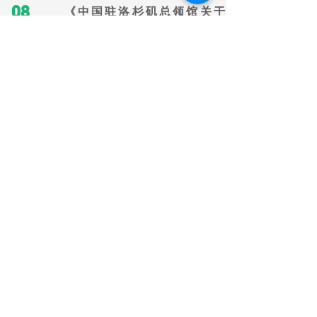
08
《中国驻洛杉矶总领馆关于到证
件大厅办证的温馨提示》重点摘
要（2023-02-23）
Tel:
(858) 987-0502
(858) 987-05
03