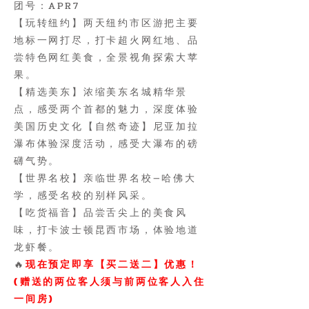
团号：APR7
【玩转纽约】两天纽约市区游把主要
地标一网打尽，打卡超火网红地、品
尝特色网红美食，全景视角探索大苹
果。
【精选美东】浓缩美东名城精华景
点，感受两个首都的魅力，深度体验
美国历史文化
【自然奇迹】尼亚加拉
瀑布体验深度活动，感受大瀑布的磅
礴气势。
【世界名校】亲临世界名校—哈佛大
学，感受名校的别样风采。
【吃货福音】品尝舌尖上的美食风
味，打卡波士顿昆西市场，体验地道
龙虾餐。
​​🔥
现在预定即享【买二送二】优惠！
(赠送的两位客人须与前两位客人入住
一间房)