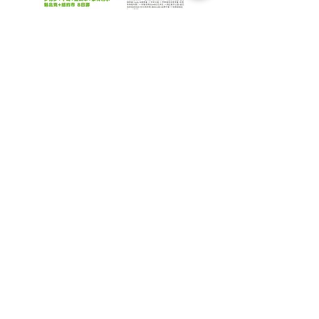
纽约+沃特金斯峡谷+尼亚加拉
大瀑布+多伦托+千岛湖+渥太
华+蒙特利尔+魁北克 8日游
【JFK/LGA】
团号：APTR8
【五大名城】畅游美加东五大名城：
金融中心多伦多、加拿大首都渥太
华、著名法语城市蒙特利尔、深具欧
洲风格的魁北克以及世界第一大都市
纽约。
【跨国赏瀑】欣赏美境瀑布五光十色
的夜景，搭乘加境“号角号”游船，多