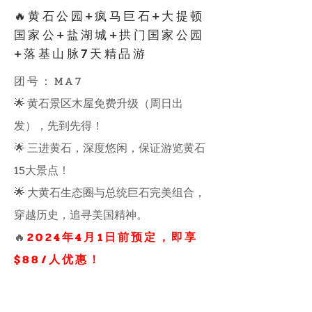
🔥黄石公园+疯马巨石+大提顿
国家公+盐湖城+拱门国家公园
+落基山脉7天精品游
团号：MA7
🌟
黄石景区木屋免费升级（周日出
发），先到先得！
🌟
三进黄石，深度悠闲，保证游览黄石
15大景点！
🌟
大黄石生态圈与总统巨石完美组合，
穿越历史，追寻美国精神。
​🔥
2024年4月1日前预定，即享
$88/人优惠！