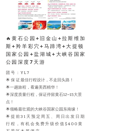
🔥黄石公园+旧金山+拉斯维加
斯+羚羊彩穴+马蹄湾+大提顿
国家公园+盐湖城+大峡谷国家
公园深度7天游
团号：YL7
🌟保证
最佳行程设计，不走回头路！
🌟一趟旅程，看遍美西精华！
🌟深度质量行程，保证停留黄石12~15大景
点！
🌟领略最壮观的大峡谷国家公园东南缘！
🌟提前31天预定周五、周日出发日期
行程，有机会免费升级价值$400黄