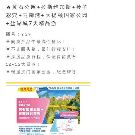
🔥黄石公园+拉斯维加斯+羚羊
彩穴+马蹄湾+大提顿国家公园
+盐湖城7天精品游
团号：YG7
🌟同类产品中最高性价比！
🌟不走回头路，最佳行程安排！
🌟深度品质行程，保证停留黄石
12~15大景点！
🌟畅游拱门国家公园，纪念碑谷