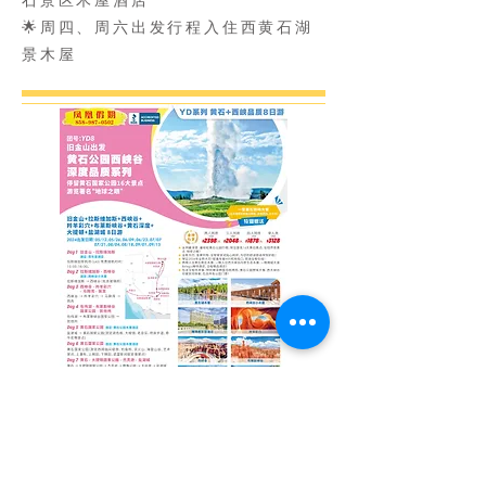
石景区木屋酒店
🌟周四、周六出发行程入住西黄石湖
景木屋
🏅🏅🏅黄石公园+拉斯维加斯
+羚羊彩穴+马蹄湾+大提顿国
家公园+盐湖城+西峡谷8天高