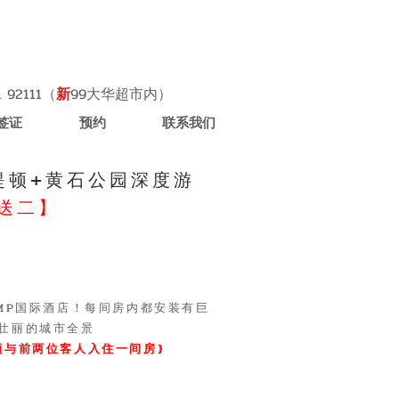
A 92111（
新
99大华超市内）
签证
预约
联系我们
提顿+黄石公园深度游
送二】
UMP国际酒店！每间房内都安装有巨
壮丽的城市全景
须与前两位客人入住一间房)