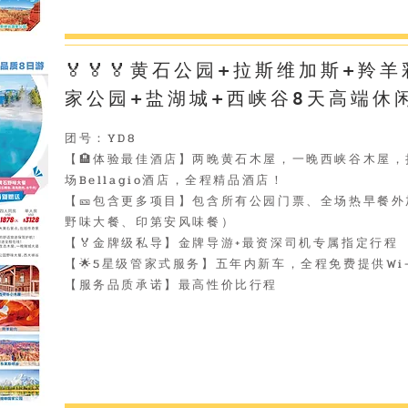
🏅🏅🏅黄石公园+拉斯维加斯+羚
家公园+盐湖城+西峡谷8天高端休
团号：YD8
【🏨体验最佳酒店】两晚黄石木屋，一晚西峡谷木屋
场Bellagio酒店，全程精品酒店！
【🎫包含更多项目】包含所有公园门票、全场热早餐
野味大餐、印第安风味餐）
【🏅️金牌级私导】金牌导游+最资深司机专属指定行程
【🌟5星级管家式服务】五年内新车，全程免费提供Wi
【服务品质承诺】最高性价比行程