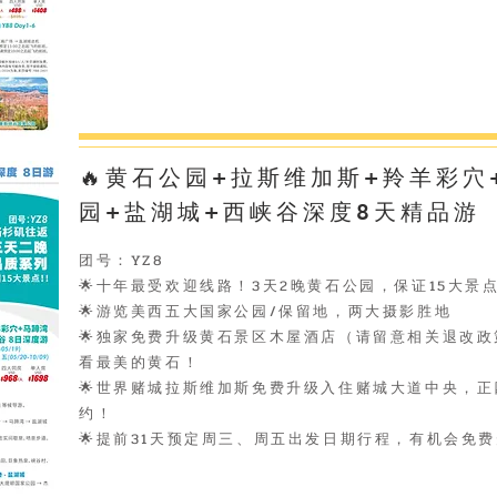
🔥黄石公园+拉斯维加斯+羚羊彩穴
园+盐湖城+西峡谷深度8天精品游
团号：YZ8
🌟十年最受欢迎线路！3天2晚黄石公园，保证15大景
🌟游览美西五大国家公园/保留地，两大摄影胜地
🌟独家免费升级黄石景区木屋酒店（请留意相关退改
看最美的黄石！
🌟世界赌城拉斯维加斯免费升级入住赌城大道中央，
约！
🌟提前31天预定周三、周五出发日期行程，有机会免费