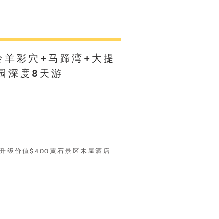
羚羊彩穴+马蹄湾+大提
园深度8天游
升级价值$400黄石景区木屋酒店