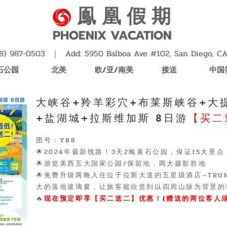
鳯 凰 假 期
PHOENIX VACATION
858) 987-0503 ｜ Add: 5950 Balboa Ave #102, San Diego, C
石公园
北美
欧/亚/南美
接送
中国
​大峡谷+羚羊彩穴+布莱斯峡谷+大
+盐湖城+拉斯维加斯 8日游
【买二
团号：YB8
🌟2024年最新线路！3天2晚黄石公园，保证15大景点
🌟游览美西五大国家公园/保留地，两大摄影胜地
🌟免费升级两晚入住位于拉斯大道的五星级酒店—TR
大的落地玻璃窗，让旅客能欣赏到以四周山脉为背景的
​🔥
现在预定即享【买二送二】优惠！(赠送的两位客人