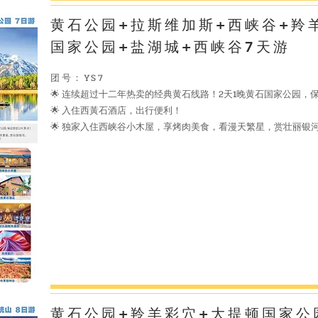
黄石公园+拉斯维加斯+西峡谷+羚
国家公园+盐湖城+西峡谷7天游
​团号：YS7
🌟
连续超过十二年热卖的经典黄石线路！2天1晚黄石国家公园，保
🌟
入住西黃石酒店，出行便利！
🌟
独家入住西峡谷小木屋，享烤肉美食，看漫天繁星，赏壮丽银
黄石公园+羚羊彩穴+大提顿国家公