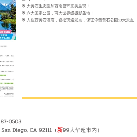
🌟
大黄石生态圈加西南巨环完美呈现！
🌟
六大国家公园，两大世界级摄影圣地！
🌟
入住西黄石酒店，轻松玩遍景点，保证停留黄石公园10大景点
87-05
03
, San Diego, CA 92111（
新
99
大华超市内）