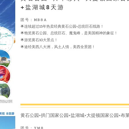
+盐湖城8天游
团号：MB8A
🌟连续超过15年热卖经典黄石公园+总统巨石线路！
饱览黄石公园、总统巨石、魔鬼峰，是美国精神的象征！
🌟
游览黄石10大景点！
🌟
途经美西八大洲，风土人情，美西全景团！
🌟
黄石公园+拱门国家公园+盐湖城+大提顿国家公园+布
团号：YM8