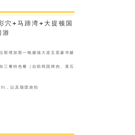
羊彩穴+马蹄湾+大提顿国
闲游
，拉斯维加斯一晚赌城大道五星豪华赌
外加三餐特色餐（自助韩国烤肉、黄石
-Fi，以及随团旅拍