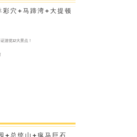
羊彩穴+马蹄湾+大提顿
证游览12大景点！
河
园+总统山+疯马巨石