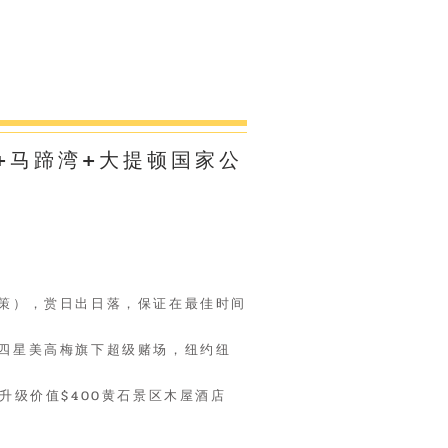
+马蹄湾+大提顿国家公
点
政策），赏日出日落，保证在最佳时间
正四星美高梅旗下超级赌场，纽约纽
升级价值$400黄石景区木屋酒店