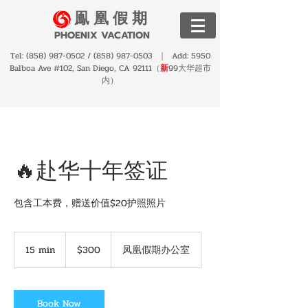
鳯 凰 假 期
PHOENIX VACATION
Tel:
(858) 987-0502
/
(858) 987-0503
｜ Add: 5950
Balboa Ave #102, San Diego, CA 92111（
新
99大华超市
内）
🔥赴华十年签证
包含工本费，赠送价值$20护照照片
300
US
15 min
1
$300
凤凰假期办公室
dollars
5
m
i
n
Book Now