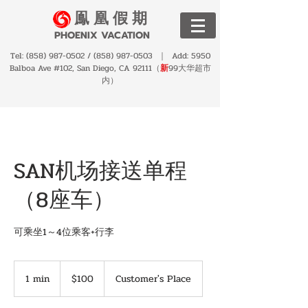
鳯 凰 假 期
PHOENIX VACATION
Tel:
(858) 987-0502
/
(858) 987-0503
｜ Add: 5950
Balboa Ave #102, San Diego, CA 92111（
新
99大华超市
内）
SAN机场接送单程
（8座车）
可乘坐1～4位乘客+行李
100
US
1 min
1
$100
Customer's Place
dollars
m
i